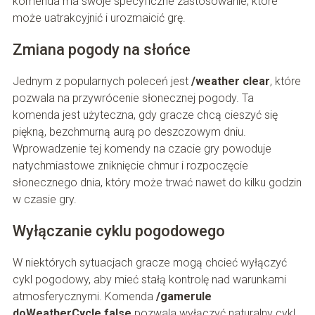
komenda ma swoje specyficzne zastosowanie, które
może uatrakcyjnić i urozmaicić grę.
Zmiana pogody na słońce
Jednym z popularnych poleceń jest
/weather clear
, które
pozwala na przywrócenie słonecznej pogody. Ta
komenda jest użyteczna, gdy gracze chcą cieszyć się
piękną, bezchmurną aurą po deszczowym dniu.
Wprowadzenie tej komendy na czacie gry powoduje
natychmiastowe zniknięcie chmur i rozpoczęcie
słonecznego dnia, który może trwać nawet do kilku godzin
w czasie gry.
Wyłączanie cyklu pogodowego
W niektórych sytuacjach gracze mogą chcieć wyłączyć
cykl pogodowy, aby mieć stałą kontrolę nad warunkami
atmosferycznymi. Komenda
/gamerule
doWeatherCycle false
pozwala wyłączyć naturalny cykl