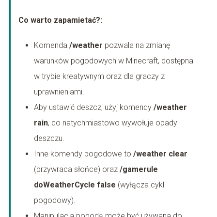
Co warto zapamietać?:
Komenda
/weather
pozwala na zmianę
warunków pogodowych w Minecraft, dostępna
w trybie kreatywnym oraz dla graczy z
uprawnieniami.
Aby ustawić deszcz, użyj komendy
/weather
rain
, co natychmiastowo wywołuje opady
deszczu.
Inne komendy pogodowe to
/weather clear
(przywraca słońce) oraz
/gamerule
doWeatherCycle false
(wyłącza cykl
pogodowy).
Manipulacja pogodą może być używana do