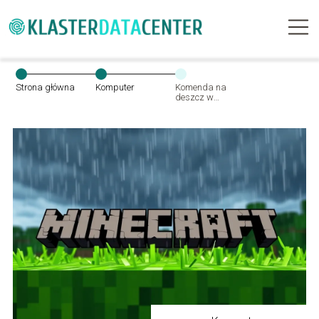
Strona główna
Komputer
Komenda na
deszcz w
Minecraft